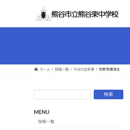
コ
ナ
ン
ビ
テ
ゲ
ン
ー
ツ
シ
へ
ョ
ス
ン
キ
に
ッ
移
プ
動
ホーム
投稿一覧
今日の出来事
性教育講演会
検索
MENU
投稿一覧