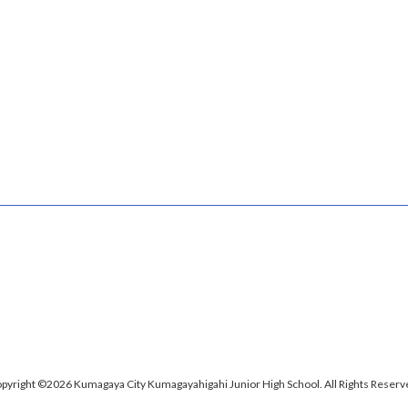
pyright ©2026 Kumagaya City Kumagayahigahi Junior High School. All Rights Reserv