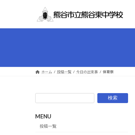
コ
ナ
ン
ビ
テ
ゲ
ン
ー
ツ
シ
へ
ョ
ス
ン
キ
に
ッ
移
プ
動
ホーム
投稿一覧
今日の出来事
体育祭
検索
MENU
投稿一覧