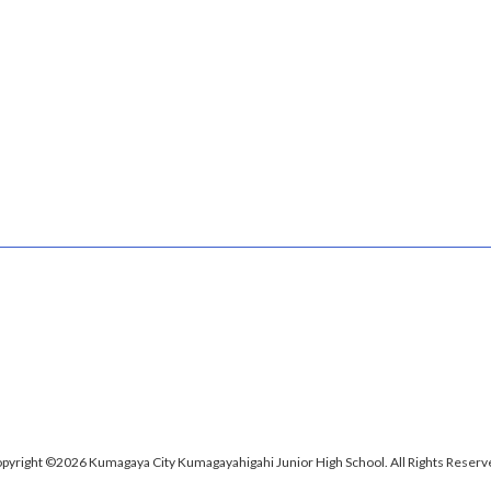
pyright ©2026 Kumagaya City Kumagayahigahi Junior High School. All Rights Reserv