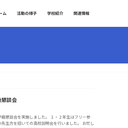
ーム
活動の様子
学校紹介
関連情報
級懇談会
学級懇談会を実施しました。 １・２年生はフリー参
の先生方を招いての高校説明会を行いました。 お忙し