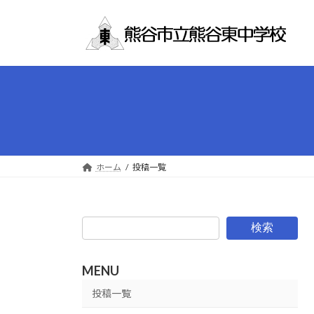
コ
ナ
ン
ビ
テ
ゲ
ン
ー
ツ
シ
へ
ョ
ス
ン
キ
に
ッ
移
プ
動
ホーム
投稿一覧
検索
MENU
投稿一覧