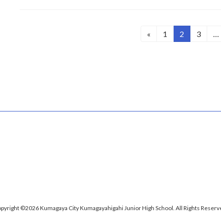
投
«
1
2
3
…
固
固
固
定
定
定
稿
ペ
ペ
ペ
の
ー
ー
ー
ジ
ジ
ジ
ペ
ー
ジ
送
り
pyright ©2026 Kumagaya City Kumagayahigahi Junior High School. All Rights Reserv