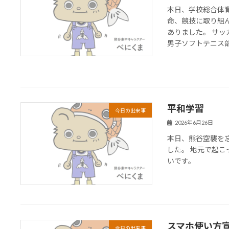
本日、学校総合体
命、競技に取り組
ありました。 サ
男子ソフトテニス部は
平和学習
今日の出来事
2026年6月26日
本日、熊谷空襲を
した。 地元で起
いです。
スマホ使い方
今日の出来事