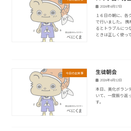
2026年6月17日
１６日の朝に、各
で行いました。 
るとトラブルにつ
ときは正しく使ってほ
生徒朝会
今日の出来事
2026年6月12日
本日、美化ボラン
いて、一度振り返
す。