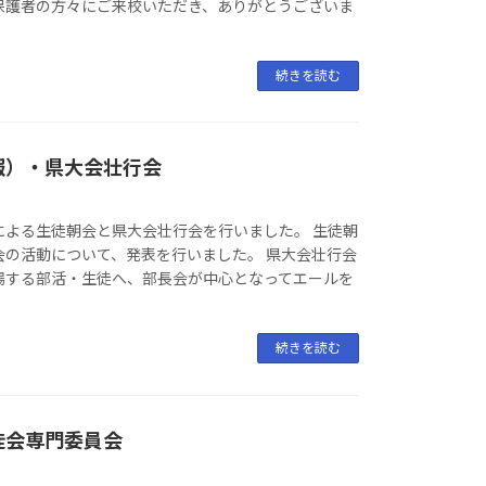
保護者の方々にご来校いただき、ありがとうございま
続きを読む
報）・県大会壮行会
による生徒朝会と県大会壮行会を行いました。 生徒朝
会の活動について、発表を行いました。 県大会壮行会
場する部活・生徒へ、部長会が中心となってエールを
続きを読む
徒会専門委員会