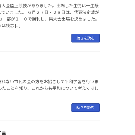
育大会陸上競技がありました。出場した生徒は一生懸
んでいました。 ６月２７日・２８日は、代表決定戦が
ッカー部が１－０で勝利し、県大会出場を決めました。
残念 […]
続きを読む
忘れない市民の会の方をお招きして平和学習を行いま
こったことを知り、これからも平和について考えてほし
続きを読む
宣言